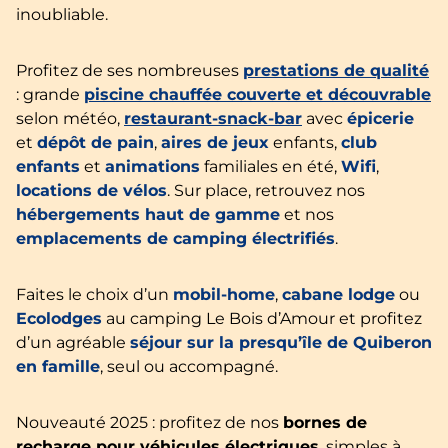
inoubliable.
Profitez de ses nombreuses
prestations de qualité
: grande
piscine chauffée couverte et découvrable
selon météo,
restaurant-snack-bar
avec
épicerie
et
dépôt de pain
,
aires de jeux
enfants,
club
enfants
et
animations
familiales en été,
Wifi
,
locations de vélos
. Sur place, retrouvez nos
hébergements haut de gamme
et nos
emplacements de camping électrifiés
.
Faites le choix d’un
mobil-home
,
cabane lodge
ou
Ecolodges
au camping Le Bois d’Amour et profitez
d’un agréable
séjour sur la presqu’île de Quiberon
en famille
, seul ou accompagné.
Nouveauté 2025 : profitez de nos
bornes de
recharge pour véhicules électriques
, simples à