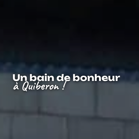
Un bain de bonheur
à Quiberon !