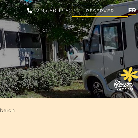
FR
02 97 50 13 52
RÉSERVER
EN
NL
DE
iberon