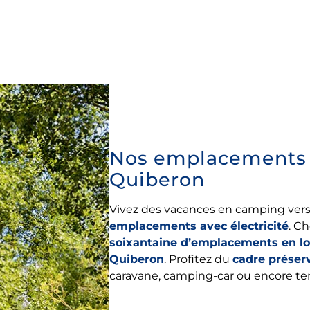
Nos emplacements av
Quiberon
Vivez des vacances en camping vers
emplacements avec électricité
. C
soixantaine d’emplacements en lo
Quiberon
. Profitez du
cadre préser
caravane, camping-car ou encore t