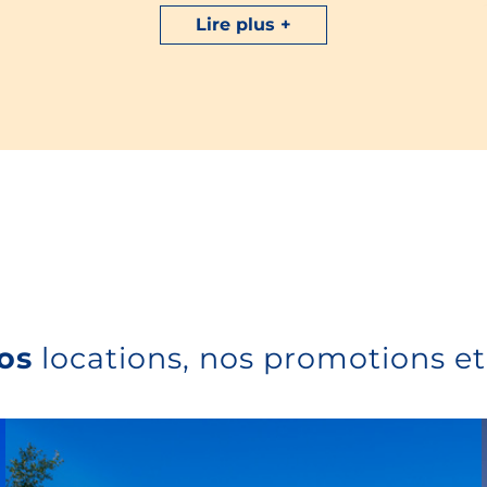
balades en bord de mer.
Lire plus
Envie de plage avec votre chien ?
Baladez-vous avec
votre chien sur les plages proches du camping : Port-
Puns (à environ 1 km), Port-Maria (1,5 km) et la Jument
s
(3 km). Ces plages dog-friendly, où les chiens tenus en
laisse sont autorisés, offrent un cadre idéal pour
partager les joies de la mer et de magnifiques
couchers de soleil.
os
locations, nos promotions et