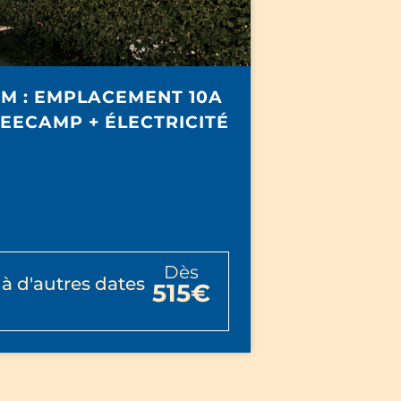
M : EMPLACEMENT 10A
EECAMP + ÉLECTRICITÉ
dès
à d'autres dates
515€