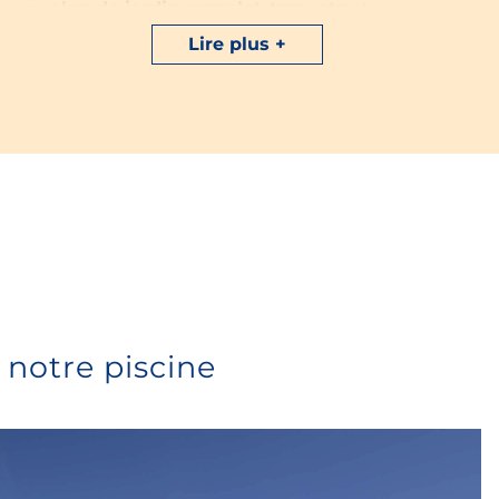
avec
salon de jardin complet
,
transats
et
réfrigérateur
à partir de 9€/nuit. Notre camping à
Lire plus
Quiberon sera le lieu idéal pour vos vacances en
camping en Bretagne.
 notre piscine