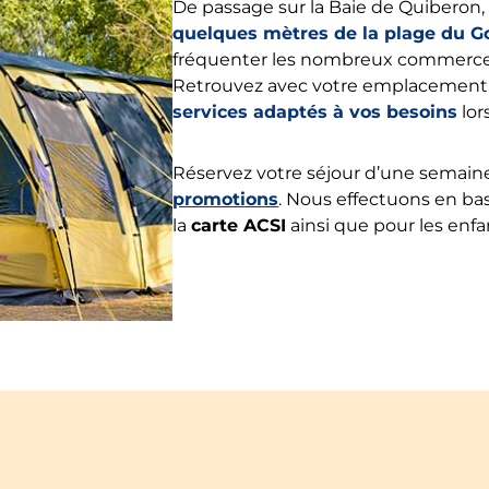
De passage sur la Baie de Quiberon,
quelques mètres de la plage du G
fréquenter les nombreux commerce
Retrouvez avec votre emplacement
services adaptés à vos besoins
lor
Réservez votre séjour d’une semain
promotions
. Nous effectuons en ba
la
carte ACSI
ainsi que pour les enf