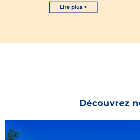
Lire plus
Optez pour ce nouveau mode de vacances et profitez
des nombreux atouts qui s’offrent à vous. Fini la
queue aux sanitaires,
accès direct à un point d’eau
,
pas de ménage à faire dans votre camping-car ou
caravane,
branchement électrique
… Retrouvez toute
ces prestations en louant cet
emplacement 100%
privatif
. Recommandé dans le contexte actuel, nous
vous invitons à tenter l’expérience de ce nouveau
forfait afin de profiter au maximum de votre séjour en
emplacement nu en toute sécurité sanitaire
.
Essayer la Freecamp, c’est l’adopter !
Découvrez n