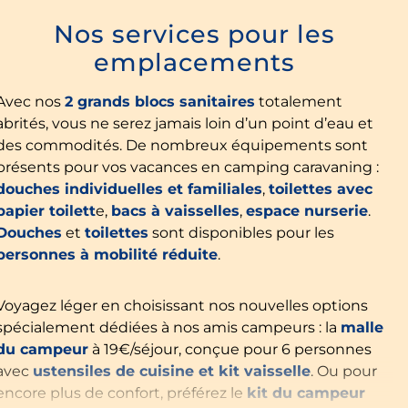
Nos services pour les
emplacements
Avec nos
2 grands blocs sanitaires
totalement
abrités, vous ne serez jamais loin d’un point d’eau et
des commodités. De nombreux équipements sont
présents pour vos vacances en camping caravaning :
douches individuelles et familiales
,
toilettes avec
papier toilett
e,
bacs à vaisselles
,
espace nurserie
.
Douches
et
toilettes
sont disponibles pour les
personnes à mobilité réduite
.
Voyagez léger en choisissant nos nouvelles options
spécialement dédiées à nos amis campeurs : la
malle
du campeur
à 19€/séjour, conçue pour 6 personnes
avec
ustensiles de cuisine et kit vaisselle
. Ou pour
encore plus de confort, préférez le
kit du campeur