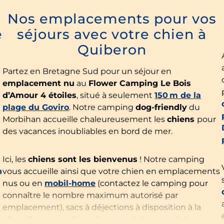
Nos emplacements pour vos
e
séjours avec votre chien à
Quiberon
Partez en Bretagne Sud pour un séjour en
emplacement nu
au
Flower Camping Le Bois
d’Amour 4 étoiles
, situé à seulement
150 m de la
plage du Goviro
. Notre camping
dog-friendly
du
Morbihan accueille chaleureusement les
chiens
pour
des vacances inoubliables en bord de mer.
Ici, les
chiens sont les bienvenus
! Notre camping
n
vous accueille ainsi que votre chien en emplacements
nus ou en
mobil-home
(contactez le camping pour
connaître le nombre maximum autorisé par
emplacement), sacs à déjections à disposition à la
réception
, et sentiers côtiers parfaits pour de longues